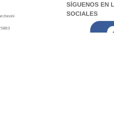
SÍGUENOS EN 
SOCIALES
rchesini
25883
nisevents.com