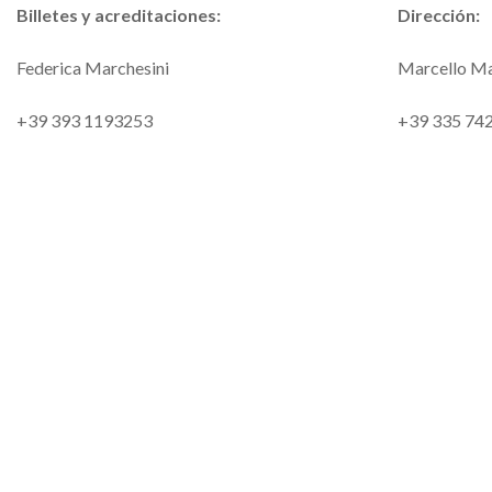
Billetes y acreditaciones:
Dirección:
Federica Marchesini
Marcello Ma
+39 393 1193253
+39 335 74
ticket@meftennisevents.com
info@meften
¡COMPRA TUS ENTRADAS ONLINE!
HAZ
CLIC AQUÍ
!
Players desk:
Valentina Re
+39 393 1546834
desk@meftennisevents.com