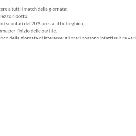
tere a tutti i match della giornata;
rezzo ridotto;
ti scontati del 20% presso il botteghino;
ma per l’inizio delle partite.
o della giornata di interesse: gli orari possono infatti subire vari
ento nella sezione
Programmazione -> Ordine di Gioco
e sui canali
ARIFFE BIGLIETTI E ABBONAM
presso il botteghino del Tennis Club Todi 1971
6 Agosto:
 singolare e quarti doppio] € 12,00