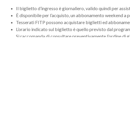
Il biglietto d’ingresso è giornaliero, valido quindi per assis
È disponibile per l’acquisto, un abbonamento weekend a p
Tesserati FITP possono acquistare biglietti ed abbonamen
L’orario indicato sul biglietto è quello previsto dal program
Si raccomanda di consultare preventivamente l’ordine di gioc
L’ordine di gioco viene pubblicato sul sito ufficiale dell’ev
in tempo reale.
T
Ingresso gratuito dal 9 al 12 Agosto
Biglietto giornaliero Campo Centrale e Grand Stand dal 13 al 1
13 Agosto ore 14:00
– ultimo match ore 20:30 [Ottavi di finale