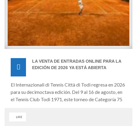
LA VENTA DE ENTRADAS ONLINE PARA LA
EDICIÓN DE 2026 YA ESTÁ ABIERTA
El Internazionali di Tennis Città di Todi regresa en 2026
para su decimoctava edición. Del 9 al 16 de agosto, en
el Tennis Club Todi 1971, este torneo de Categoría 75
cuenta con una bolsa de premios de 107.000 dólares y
otorga 75 puntos ATP. Este torneo es uno de los más
LIKE
longevos de Italia y cuenta con una lista de jugadores de
renombre mundial que han competido en las pistas de
tierra batida del Tennis Club Todi año tras año. La