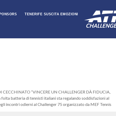
PONSORS
TENERIFE SUSCITA EMOZIONI
MA DI CECCHINATO “VINCERE UN CHALLENGER DÀ FIDUCIA,
eria di tennisti italiani sta regalando soddisfazioni al
egli incontri odierni al Challenger 75 organizzato da MEF Tennis
 Juarez, Gianmarco Ferrari e Marco Cecchinato. Il primo si è imposto