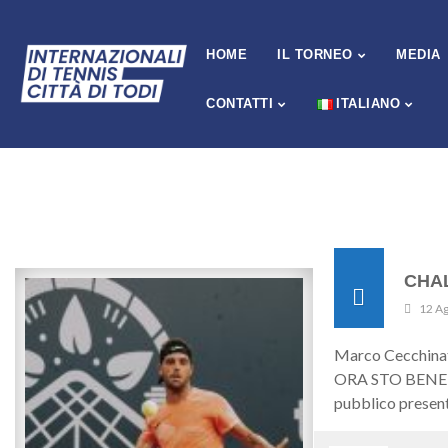
HOME
IL TORNEO
MEDIA
CONTATTI
ITALIANO
CHAL
12 A
Marco Cecchin
ORA STO BENE” F
pubblico present
Events i risultat