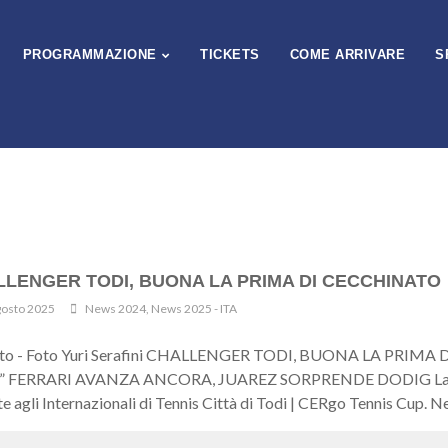
PROGRAMMAZIONE
TICKETS
COME ARRIVARE
S
LENGER TODI, BUONA LA PRIMA DI CECCHINATO
gosto 2025
News 2024
,
News 2025 - ITA
ato - Foto Yuri Serafini CHALLENGER TODI, BUONA LA PRI
ERRARI AVANZA ANCORA, JUAREZ SORPRENDE DODIG La folta batt
e agli Internazionali di Tennis Città di Todi | CERgo Tennis Cup. N
i positivi degli azzurri portano i nomi di Francesco Forti, Facundo