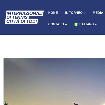
HOME
IL TORNEO
MEDIA
CONTATTI
ITALIANO