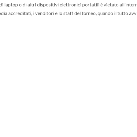
di laptop o di altri dispositivi elettronici portatili è vietato all’int
ia accreditati, i venditori e lo staff del torneo, quando il tutto av
te, transmit, publish or release from the grounds of the Tournamen
mercial, betting or gambling purpose). The continual use of lapt
 The exception to this provision is properly credentialed media, 
mit, publish or release from the grounds of the Tournament any mat
ial, betting or gambling purpose). The continual use of laptop c
 The exception to this provision is properly credentialed media, 