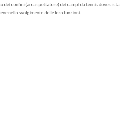
erno dei confini (area spettatore) dei campi da tennis dove si sta
viene nello svolgimento delle loro funzioni.
t any match scores or related statistical data during match play (
op computers or other handheld electronic devices within the conf
tournament vendors and tournament staff when used in the performa
ch scores or related statistical data during match play (from the
omputers or other handheld electronic devices within the confines
tournament vendors and tournament staff when used in the performa