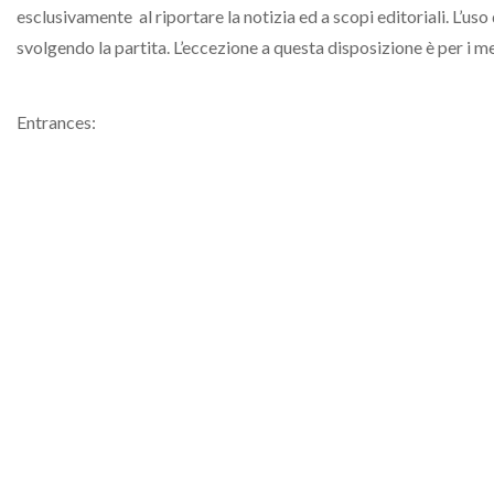
esclusivamente al riportare la notizia ed a scopi editoriali. L’uso 
svolgendo la partita. L’eccezione a questa disposizione è per i med
Entrances:
No ticket holder or spectator may continually collect, dissemina
the commencement of a match through its conclusion for any com
(spectator area) of the tournament match courts is prohibited.
of their duties.
Credentialing office:
No credential holder may continually collect, disseminate, trans
commencement of a match through its conclusion for any commerc
(spectator area) of the tournament match courts is prohibited.
of their duties.